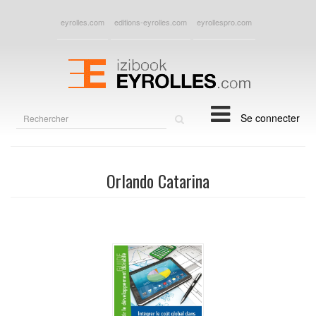
eyrolles.com
editions-eyrolles.com
eyrollespro.com
Rechercher
Se connecter
sur
le
site
Orlando Catarina