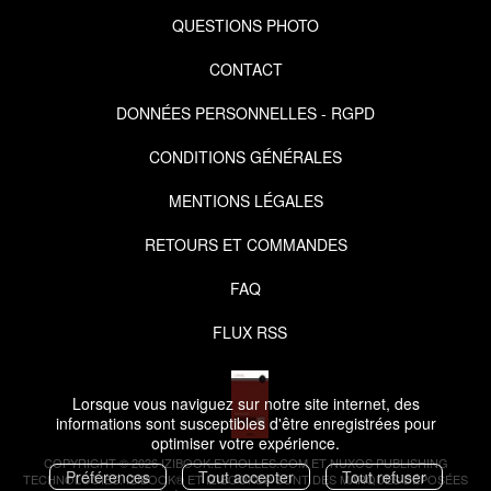
QUESTIONS PHOTO
CONTACT
DONNÉES PERSONNELLES - RGPD
CONDITIONS GÉNÉRALES
MENTIONS LÉGALES
RETOURS ET COMMANDES
FAQ
FLUX RSS
Lorsque vous naviguez sur notre site internet, des
informations sont susceptibles d'être enregistrées pour
optimiser votre expérience.
COPYRIGHT © 2026 IZIBOOK.EYROLLES.COM ET NUXOS PUBLISHING
Préférences
Tout accepter
Tout refuser
TECHNOLOGIES.
IZIBOOK®
ET
IZIBOOKS®
SONT DES MARQUES DÉPOSÉES