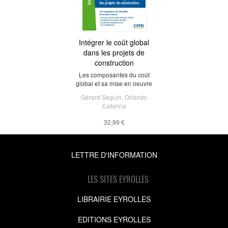
Intégrer le coût global
dans les projets de
construction
Les composantes du coût
global et sa mise en oeuvre
Gérard Seguin
,
Orlando
Catarina
32,99 €
LETTRE D'INFORMATION
LES SITES EYROLLES
LIBRAIRIE EYROLLES
EDITIONS EYROLLES