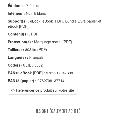
re
Édition :
1
édition
Intérieur :
Noir & blanc
Support(s) :
eBook, eBook [PDF], Bundle Livre papier et
eBook [PDF]
Contenu(s) :
PDF
Protection(s) :
Marquage social (PDF)
Taille(s) :
803 ko (PDF)
Langue(s) :
Français
Code(s) CLIL :
3802
EAN13 eBook [PDF] :
9782212047608
EAN13 (papier) :
9782708137714
Référencer ce produit sur votre site
ILS ONT ÉGALEMENT ACHETÉ