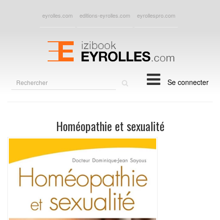
eyrolles.com
editions-eyrolles.com
eyrollespro.com
Rechercher
Se connecter
sur
le
site
Homéopathie et sexualité