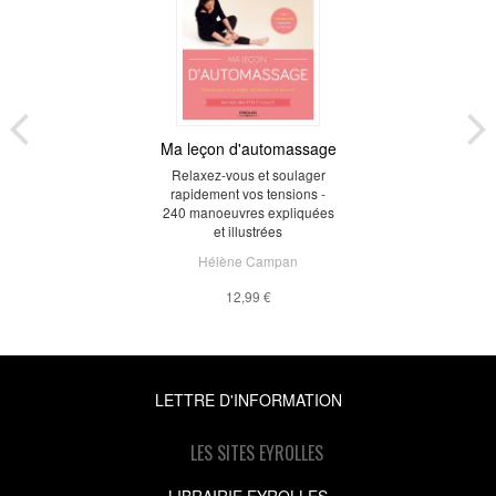
Ma leçon d'automassage
Relaxez-vous et soulager
rapidement vos tensions -
240 manoeuvres expliquées
et illustrées
Hélène Campan
12,99 €
LETTRE D'INFORMATION
LES SITES EYROLLES
LIBRAIRIE EYROLLES