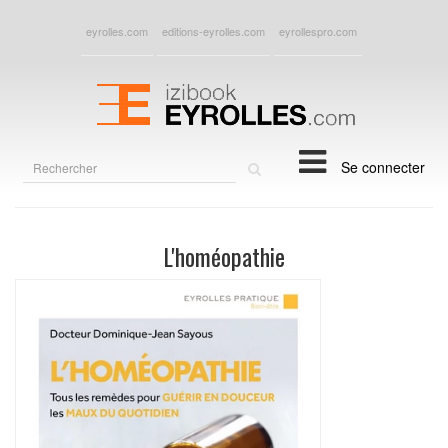
eyrolles.com
editions-eyrolles.com
eyrollespro.com
Rechercher
Se connecter
sur
le
site
L'homéopathie