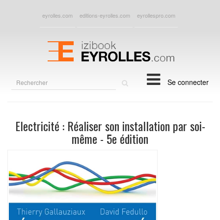
eyrolles.com
editions-eyrolles.com
eyrollespro.com
Rechercher
Se connecter
sur
le
site
Electricité : Réaliser son installation par soi-
même - 5e édition