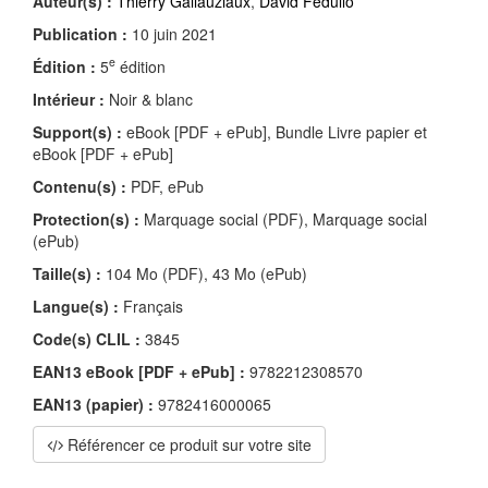
Auteur(s) :
Thierry Gallauziaux
,
David Fedullo
Publication :
10 juin 2021
e
Édition :
5
édition
Intérieur :
Noir & blanc
Support(s) :
eBook [PDF + ePub], Bundle Livre papier et
eBook [PDF + ePub]
Contenu(s) :
PDF, ePub
Protection(s) :
Marquage social (PDF), Marquage social
(ePub)
Taille(s) :
104 Mo (PDF), 43 Mo (ePub)
Langue(s) :
Français
Code(s) CLIL :
3845
EAN13 eBook [PDF + ePub] :
9782212308570
EAN13 (papier) :
9782416000065
Référencer ce produit sur votre site