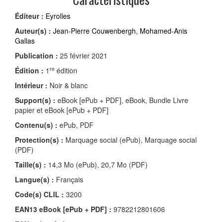
Éditeur :
Eyrolles
Auteur(s) :
Jean-Pierre Couwenbergh
,
Mohamed-Anis
Gallas
Publication :
25 février 2021
re
Édition :
1
édition
Intérieur :
Noir & blanc
Support(s) :
eBook [ePub + PDF], eBook, Bundle Livre
papier et eBook [ePub + PDF]
Contenu(s) :
ePub, PDF
Protection(s) :
Marquage social (ePub), Marquage social
(PDF)
Taille(s) :
14,3 Mo (ePub), 20,7 Mo (PDF)
Langue(s) :
Français
Code(s) CLIL :
3200
EAN13 eBook [ePub + PDF] :
9782212801606