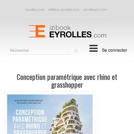
eyrolles.com
editions-eyrolles.com
eyrollespro.com
Rechercher
Se connecter
sur
le
site
Conception paramétrique avec rhino et
grasshopper