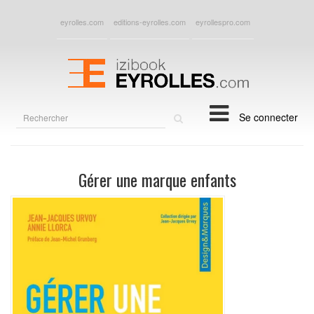
eyrolles.com
editions-eyrolles.com
eyrollespro.com
Rechercher
Se connecter
sur
le
site
Gérer une marque enfants