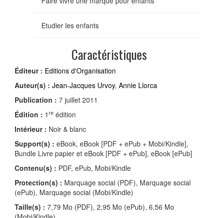
Faire vivre une marque pour enfants
Etudier les enfants
Caractéristiques
Éditeur :
Editions d'Organisation
Auteur(s) :
Jean-Jacques Urvoy
,
Annie Llorca
Publication :
7 juillet 2011
re
Édition :
1
édition
Intérieur :
Noir & blanc
Support(s) :
eBook, eBook [PDF + ePub + Mobi/Kindle],
Bundle Livre papier et eBook [PDF + ePub], eBook [ePub]
Contenu(s) :
PDF, ePub, Mobi/Kindle
Protection(s) :
Marquage social (PDF), Marquage social
(ePub), Marquage social (Mobi/Kindle)
Taille(s) :
7,79 Mo (PDF), 2,95 Mo (ePub), 6,56 Mo
(Mobi/Kindle)