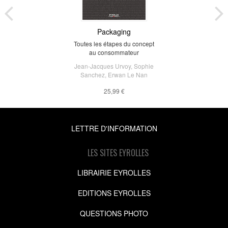
Packaging
Toutes les étapes du concept
au consommateur
Jean-Jacques Urvoy
,
Sophie
Sanchez
,
Erwan Le Nan
25,99 €
LETTRE D'INFORMATION
LES SITES EYROLLES
LIBRAIRIE EYROLLES
EDITIONS EYROLLES
QUESTIONS PHOTO