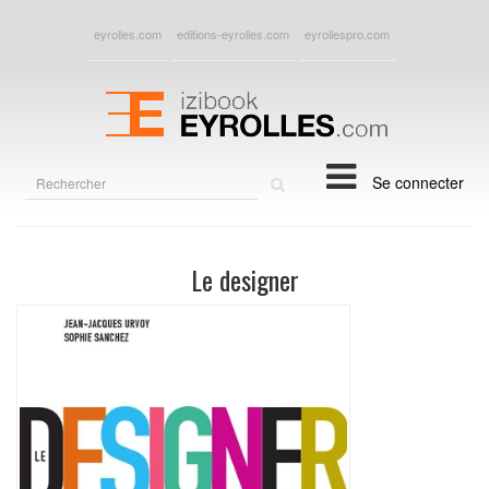
eyrolles.com
editions-eyrolles.com
eyrollespro.com
Rechercher
Se connecter
sur
le
site
Le designer