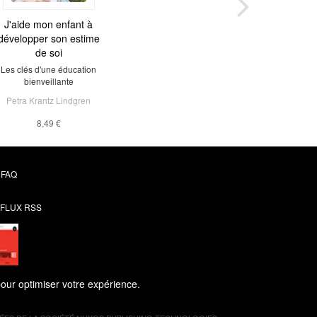
J'aide mon enfant à
développer son estime
de soi
Les clés d'une éducation
bienveillante
Petra Krantz Lindgren
8,49 €
FAQ
FLUX RSS
pour optimiser votre expérience.