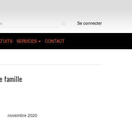
Rechercher
Se connecter
sur
le
site
TUITS
SERVICES
CONTACT
e famille
novembre 2020