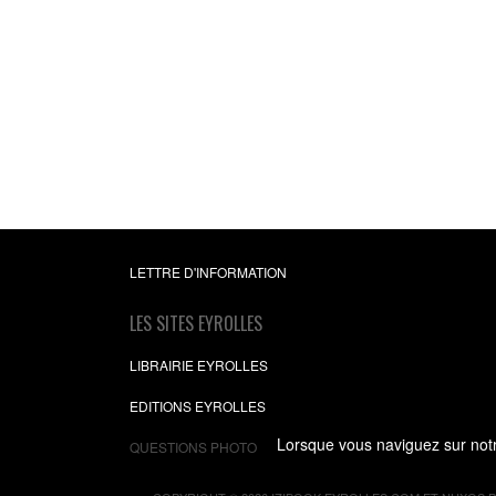
Guérir de sa mèr
De la blessure à la réali
de soi
Brigitte Allain Dupr
6,99 €
LETTRE D'INFORMATION
LES SITES EYROLLES
LIBRAIRIE EYROLLES
EDITIONS EYROLLES
Lorsque vous naviguez sur notre
QUESTIONS PHOTO