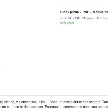
eBook [ePub + PDF + Mobi/Kind
format 148 x 210
192 pages
Téléchar
après achat
us silence, violences sexuelles... Chaque famille abrite ses secrets. Tant
çon confuse et douloureuse. Pourquoi et comment se constitue un secre