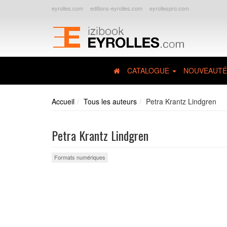
eyrolles.com
editions-eyrolles.com
eyrollespro.com
CATALOGUE
NOUVEAUTÉ
Accueil
Tous les auteurs
Petra Krantz Lindgren
Petra Krantz Lindgren
Formats numériques