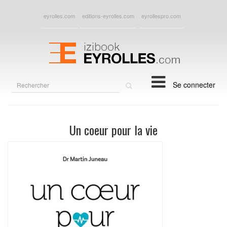
eyrolles.com
editions-eyrolles.com
eyrollespro.com
Rechercher
Se connecter
sur
le
site
Un coeur pour la vie