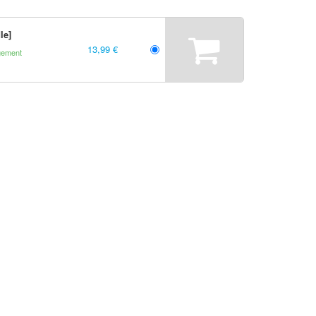
le]
13,99 €
gement