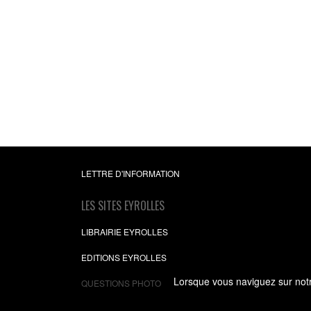
Le Nikon D600
Réglages, tests techniqu
objectifs conseillés - Inc
tests d’objectifs Nikon
compatibles !
Jean-Marie Sepulch
16,99 €
LETTRE D'INFORMATION
LES SITES EYROLLES
LIBRAIRIE EYROLLES
EDITIONS EYROLLES
Lorsque vous naviguez sur notre
QUESTIONS PHOTO