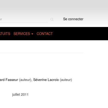
Rechercher
Se connecter
sur
le
site
TUITS
SERVICES
CONTACT
ard Fasseur
(auteur),
Séverine Lacroix
(auteur)
juillet 2011