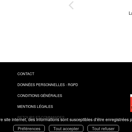
L
es et
lus 72
 et
re
CONTACT
DONNÉES PERSONNELLES - RGPD
CONDITIONS GÉNÉRALES
MENTIONS LÉGALES
RETOURS ET COMMANDES
 site internet, des informations sont susceptibles d'être enregistrées 
Préférences
Tout accepter
Tout refuser