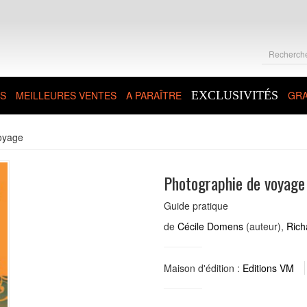
S
MEILLEURES VENTES
A PARAÎTRE
EXCLUSIVITÉS
GRA
oyage
Photographie de voyage
Guide pratique
de
Cécile Domens
(auteur),
Rich
Maison d'édition :
Editions VM