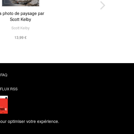
a photo de paysage par
Scott Kelby
Scott Kelby
13,99 €
FAQ
FLUX RSS
pour optimiser votre expérience.