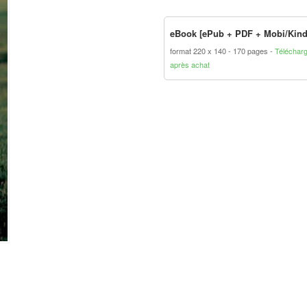
eBook [ePub + PDF + Mobi/Kind
format 220 x 140
170 pages
Téléchar
après achat