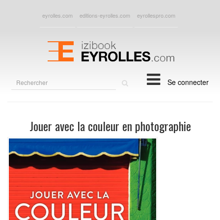
eyrolles.com
editions-eyrolles.com
eyrollespro.com
Rechercher
Se connecter
sur
le
site
Jouer avec la couleur en photographie