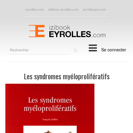
eyrolles.com
editions-eyrolles.com
eyrollespro.com
Rechercher
Se connecter
sur
le
site
Les syndromes myéloprolifératifs