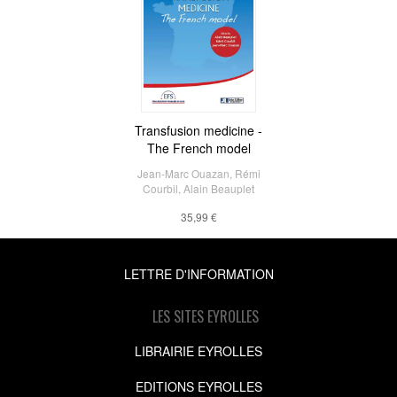
Transfusion medicine -
The French model
Jean-Marc Ouazan
,
Rémi
Courbil
,
Alain Beauplet
35,99 €
LETTRE D'INFORMATION
LES SITES EYROLLES
LIBRAIRIE EYROLLES
EDITIONS EYROLLES