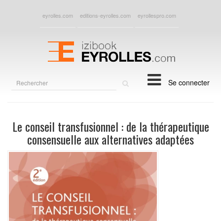
eyrolles.com
editions-eyrolles.com
eyrollespro.com
Rechercher
Se connecter
sur
le
site
Le conseil transfusionnel : de la thérapeutique
consensuelle aux alternatives adaptées