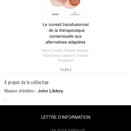
Le conseil transfusionnel
: de la thérapeutique
consensuelle aux
alternatives adaptées
Rémi Courbil
,
Patrick Fabrigli
,
Dominique Legrand
,
Francis
Roubinet
74,99 €
A propos de la collection
Maison d'édition :
John Libbey
.
-
LETTRE D'INFORMATION
LES SITES EYROLLES