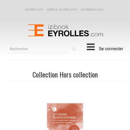
eyrolles.com
editions-eyrolles.com
eyrollespro.com
Rechercher
Se connecter
sur
le
site
Collection Hors collection