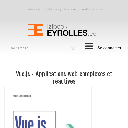
eyrolles.com
editions-eyrolles.com
eyrollespro.com
Rechercher
Se connecter
sur
le
site
Vue.js - Applications web complexes et
réactives