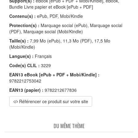
Support(s) :
eBook [ePub + PDF + Mobi/Kindle], eBook,
Bundle Livre papier et eBook [ePub + PDF]
Contenu(s) :
ePub, PDF, Mobi/Kindle
Protection(s) :
Marquage social (ePub), Marquage social
(PDF), Marquage social (Mobi/Kindle)
Taille(s) :
7,99 Mo (ePub), 11,3 Mo (PDF), 17,5 Mo
(Mobi/Kindle)
Langue(s) :
Français
Code(s) CLIL :
3229
EAN13 eBook [ePub + PDF + Mobi/Kindle] :
9782212753042
EAN13 (papier) :
9782212677836
Référencer ce produit sur votre site
DU MÊME THÈME