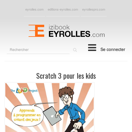
eyrolles.com
editions-eyrolles.com
eyrollespro.com
Rechercher
Se connecter
sur
le
site
Scratch 3 pour les kids