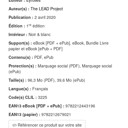
Éditeur :
Eyrolles
Auteur(s) :
The LEAD Project
Publication :
2 avril 2020
re
Édition :
1
édition
Intérieur :
Noir & blanc
Support(s) :
eBook [PDF + ePub], eBook, Bundle Livre
papier et eBook [ePub + PDF]
Contenu(s) :
PDF, ePub
Protection(s) :
Marquage social (PDF), Marquage social
(ePub)
Taille(s) :
96,3 Mo (PDF), 39,6 Mo (ePub)
Langue(s) :
Français
Code(s) CLIL :
3225
EAN13 eBook [PDF + ePub] :
9782212443196
EAN13 (papier) :
9782212679021
Référencer ce produit sur votre site