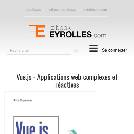
eyrolles.com
editions-eyrolles.com
eyrollespro.com
Rechercher
Se connecter
sur
le
site
Vue.js - Applications web complexes et
réactives