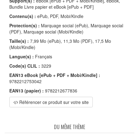
Support(s) :
eBook [ePub + PDF + Mobi/Kindle], eBook,
Bundle Livre papier et eBook [ePub + PDF]
Contenu(s) :
ePub, PDF, Mobi/Kindle
Protection(s) :
Marquage social (ePub), Marquage social
(PDF), Marquage social (Mobi/Kindle)
Taille(s) :
7,99 Mo (ePub), 11,3 Mo (PDF), 17,5 Mo
(Mobi/Kindle)
Langue(s) :
Français
Code(s) CLIL :
3229
EAN13 eBook [ePub + PDF + Mobi/Kindle] :
9782212753042
EAN13 (papier) :
9782212677836
Référencer ce produit sur votre site
DU MÊME THÈME