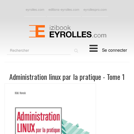
eyrolles.com
editions-eyrolles.com
eyrollespro.com
Rechercher
Se connecter
sur
le
site
Administration linux par la pratique - Tome 1