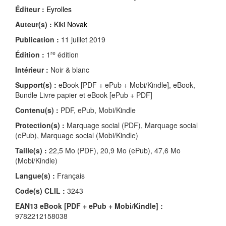
Éditeur :
Eyrolles
Auteur(s) :
Kiki Novak
Publication :
11 juillet 2019
re
Édition :
1
édition
Intérieur :
Noir & blanc
Support(s) :
eBook [PDF + ePub + Mobi/Kindle], eBook,
Bundle Livre papier et eBook [ePub + PDF]
Contenu(s) :
PDF, ePub, Mobi/Kindle
Protection(s) :
Marquage social (PDF), Marquage social
(ePub), Marquage social (Mobi/Kindle)
Taille(s) :
22,5 Mo (PDF), 20,9 Mo (ePub), 47,6 Mo
(Mobi/Kindle)
Langue(s) :
Français
Code(s) CLIL :
3243
EAN13 eBook [PDF + ePub + Mobi/Kindle] :
9782212158038