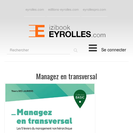
eyrolles.com
editions-eyrolles.com
eyrollespro.com
Rechercher
Se connecter
sur
le
site
Managez en transversal