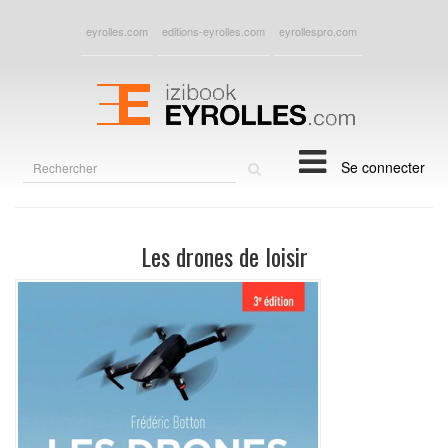
eyrolles.com
editions-eyrolles.com
eyrollespro.com
Rechercher
Se connecter
sur
le
site
Les drones de loisir