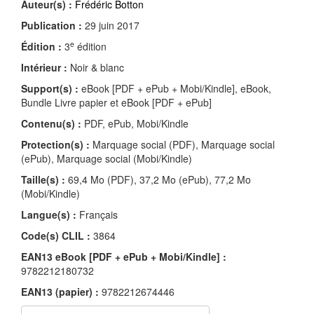
Auteur(s) :
Frédéric Botton
Publication :
29 juin 2017
e
Édition :
3
édition
Intérieur :
Noir & blanc
Support(s) :
eBook [PDF + ePub + Mobi/Kindle], eBook,
Bundle Livre papier et eBook [PDF + ePub]
Contenu(s) :
PDF, ePub, Mobi/Kindle
Protection(s) :
Marquage social (PDF), Marquage social
(ePub), Marquage social (Mobi/Kindle)
Taille(s) :
69,4 Mo (PDF), 37,2 Mo (ePub), 77,2 Mo
(Mobi/Kindle)
Langue(s) :
Français
Code(s) CLIL :
3864
EAN13 eBook [PDF + ePub + Mobi/Kindle] :
9782212180732
EAN13 (papier) :
9782212674446