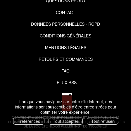
QUESTIONS PHOTO
CONTACT
DONNÉES PERSONNELLES - RGPD
CONDITIONS GÉNÉRALES
MENTIONS LÉGALES
RETOURS ET COMMANDES
FAQ
FLUX RSS
Lorsque vous naviguez sur notre site internet, des
informations sont susceptibles d'être enregistrées pour
optimiser votre expérience.
COPYRIGHT © 2026 IZIBOOK.EYROLLES.COM ET NUXOS PUBLISHING
Préférences
Tout accepter
Tout refuser
TECHNOLOGIES.
IZIBOOK®
ET
IZIBOOKS®
SONT DES MARQUES DÉPOSÉES
DE LA SOCIÉTÉ
NUXOS PUBLISHING TECHNOLOGIES
.