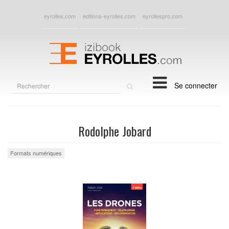
eyrolles.com
editions-eyrolles.com
eyrollespro.com
Rechercher
Se connecter
sur
le
site
Rodolphe Jobard
Formats numériques