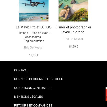
Le Mavic Pro et DJI GO
Filmer et photographier
avec un drone
Pilotage - Prise de vues -
Accessoires -
Éric De Keyser
Réglementation
18,99 €
Éric De Keyser
17,99 €
CONTACT
DONNÉES PERSONNELLES - RGPD
CONDITIONS GÉNÉRALES
MENTIONS LÉGALES
RETOURS ET COMMANDES