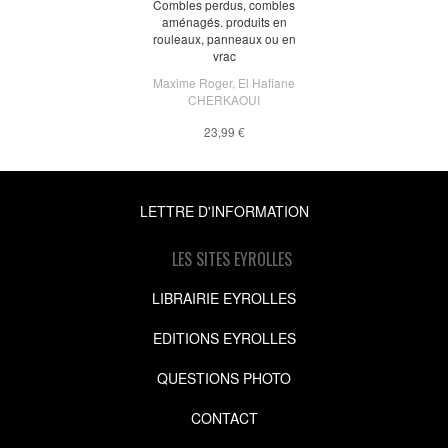
Combles perdus, combles
aménagés. produits en
rouleaux, panneaux ou en
vrac
Maxime Roger
,
El Hafiane
CHERKAOUI
23,99 €
LETTRE D'INFORMATION
LES SITES EYROLLES
LIBRAIRIE EYROLLES
EDITIONS EYROLLES
QUESTIONS PHOTO
CONTACT