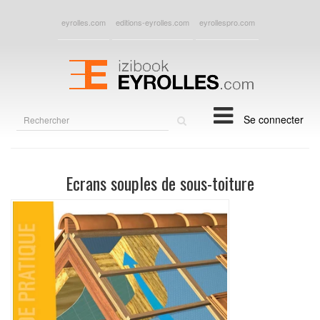
eyrolles.com
editions-eyrolles.com
eyrollespro.com
Rechercher
Se connecter
sur
le
site
Ecrans souples de sous-toiture