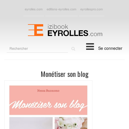
eyrolles.com
editions-eyrolles.com
eyrollespro.com
Rechercher
Se connecter
sur
le
site
Monétiser son blog