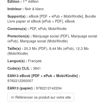
re
Édition :
1
édition
Intérieur :
Noir & blanc
Support(s) :
eBook [PDF + ePub + Mobi/Kindle], Bundle
Livre papier et eBook [ePub + PDF], eBook
Contenu(s) :
PDF, ePub, Mobi/Kindle
Protection(s) :
Marquage social (PDF), Marquage social
(ePub), Marquage social (Mobi/Kindle)
Taille(s) :
20,3 Mo (PDF), 8,44 Mo (ePub), 12,3 Mo
(Mobi/Kindle)
Langue(s) :
Français
Code(s) CLIL :
3841
EAN13 eBook [PDF + ePub + Mobi/Kindle] :
9782212260007
EAN13 (papier) :
9782212142204
Référencer ce produit sur votre site