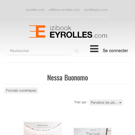
eyrolles.com
editions-eyrolles.com
eyrollespro.com
Rechercher
Se connecter
sur
le
site
Nessa Buonomo
Formats numériques
Trier par :
Parutions les plu…