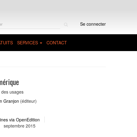
Rechercher
Se connecter
sur
le
site
TUITS
SERVICES
CONTACT
mérique
e des usages
n Granjon
(éditeur)
ines via OpenEdition
septembre 2015