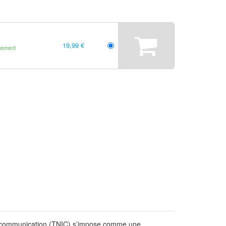
19,99 €
gement
 de communication (TNIC) s’impose comme une