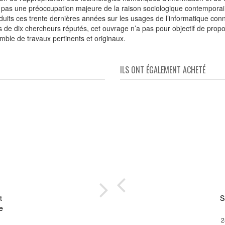
st pas une préoccupation majeure de la raison sociologique contempora
duits ces trente dernières années sur les usages de l’informatique co
s de dix chercheurs réputés, cet ouvrage n’a pas pour objectif de prop
ble de travaux pertinents et originaux.
ILS ONT ÉGALEMENT ACHETÉ
t
r
S
e
idéo
2
in