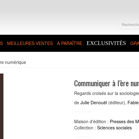
S
MEILLEURES VENTES
A PARAÎTRE
EXCLUSIVITÉS
GRA
re numérique
Communiquer à l’ère nu
Regards croisés sur la sociologi
de
Julie Denouël
(éditeur),
Fabie
Maison d'édition :
Presses des M
Collection :
Sciences sociales