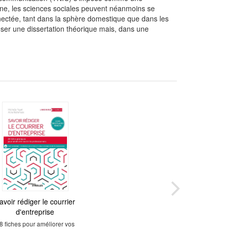
ine, les sciences sociales peuvent néanmoins se
nnectée, tant dans la sphère domestique que dans les
oser une dissertation théorique mais, dans une
avoir rédiger le courrier
Communication,
logies et hégémonies
d'entreprise
culturelles
8 fiches pour améliorer vos