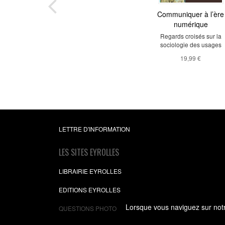
Communiquer à l’ère
numérique
Regards croisés sur la
sociologie des usages
19,99 €
LETTRE D'INFORMATION
LES SITES EYROLLES
LIBRAIRIE EYROLLES
EDITIONS EYROLLES
Lorsque vous naviguez sur notre
QUESTIONS PHOTO