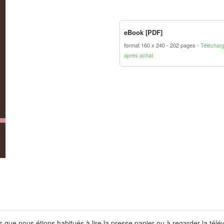
eBook [PDF]
format 160 x 240
202 pages
Téléchar
après achat
e nous étions habitués à lire la presse papier ou à regarder la télévis