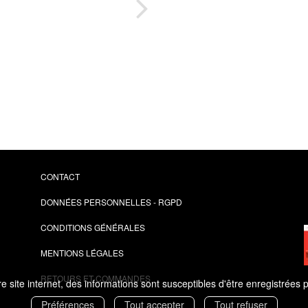
idéo
U
vol
CONTACT
DONNÉES PERSONNELLES - RGPD
CONDITIONS GÉNÉRALES
MENTIONS LÉGALES
RETOURS ET COMMANDES
 site internet, des informations sont susceptibles d'être enregistrées 
Préférences
Tout accepter
Tout refuser