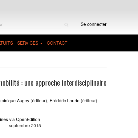
Rechercher
Se connecter
sur
le
site
TUITS
SERVICES
CONTACT
bilité : une approche interdisciplinaire
minique Augey
(éditeur),
Frédéric Laurie
(éditeur)
ines via OpenEdition
septembre 2015