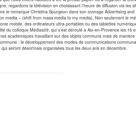
ne, regardons la télévision en choisissant l’heure de diffusion via les s
mme le remarque Christina Spurgeon dans son ouvrage Advertising an
 media » (shift from mass media to my media). Non seulement le médi
ie mobile, des ordinateurs ultra-portables ou des tablettes numériqu
lité du colloque Médias09, qui s’est déroulé à Aix-en-Provence les 16 
lines académiques travaillant sur des objets communs mais de manière 
e commune : le développement des modes de communications communautai
s qui seront désormais organisées tous les deux ans en décembre.