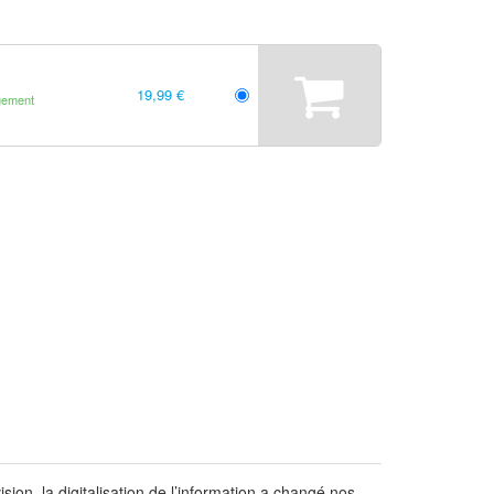
19,99 €
gement
ion, la digitalisation de l’information a changé nos