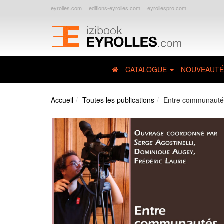
eyrolles.com
editions-eyrolles.com
eyrollespro.com
CATALOGUE
NOUVEAUTÉ
Accueil
Toutes les publications
Entre communautés 