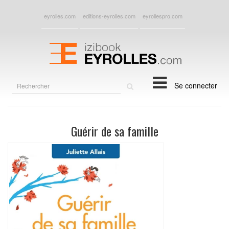
eyrolles.com
editions-eyrolles.com
eyrollespro.com
Rechercher
Se connecter
sur
le
site
Guérir de sa famille