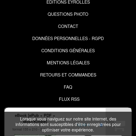
EDITIONS EYROLLES
QUESTIONS PHOTO
CONTACT
DONNÉES PERSONNELLES - RGPD
CONDITIONS GÉNÉRALES
MENTIONS LÉGALES
RETOURS ET COMMANDES
FAQ
FLUX RSS
eBook [ePub + PDF +
Lorsque vous naviguez sur notre site internet, des
Mobi/Kindle]
informations sont susceptibles d'être enregistrées pour
12,99 €
format 155 x 210
240 pages
optimiser votre expérience.
Téléchargement après achat
COPYRIGHT © 2026 IZIBOOK.EYROLLES.COM ET NUXOS PUBLISHING