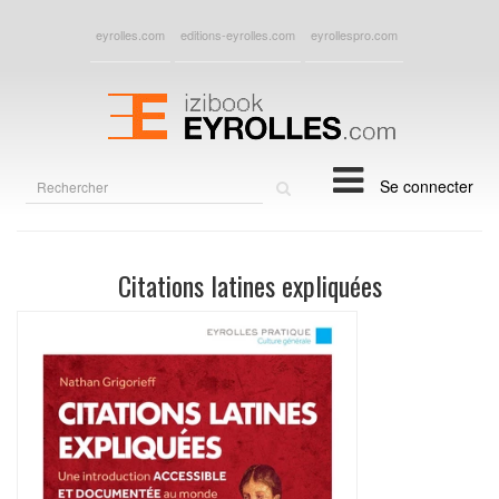
eyrolles.com
editions-eyrolles.com
eyrollespro.com
Rechercher
Se connecter
sur
le
site
Citations latines expliquées