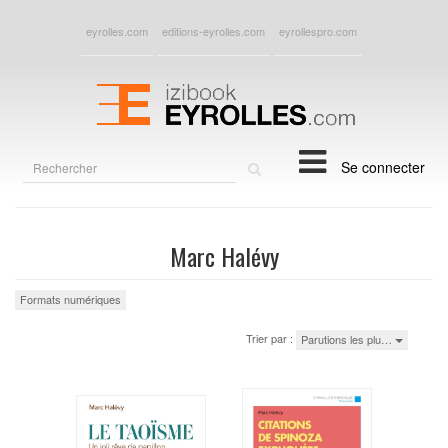
eyrolles.com
editions-eyrolles.com
eyrollespro.com
Rechercher
Se connecter
sur
le
site
Marc Halévy
Formats numériques
Trier par :
Parutions les plu…