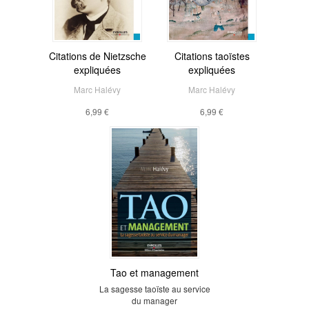
Citations de Nietzsche
Citations taoïstes
expliquées
expliquées
Marc Halévy
Marc Halévy
6,99 €
6,99 €
Tao et management
La sagesse taoïste au service
du manager