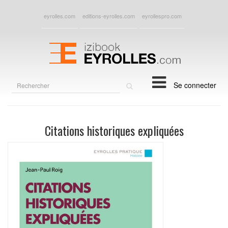
eyrolles.com
editions-eyrolles.com
eyrollespro.com
Rechercher
Se connecter
sur
le
site
Citations historiques expliquées