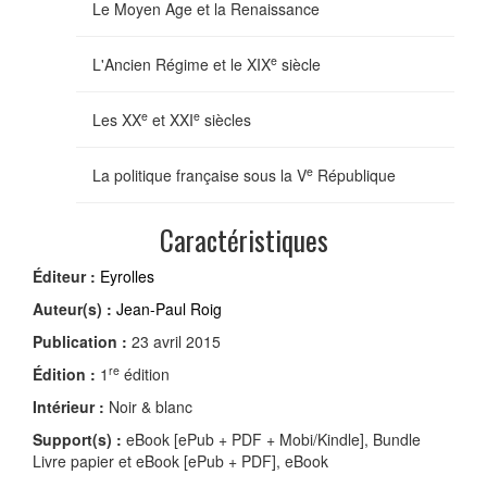
Le Moyen Age et la Renaissance
e
L'Ancien Régime et le XIX
siècle
e
e
Les XX
et XXI
siècles
e
La politique française sous la V
République
Caractéristiques
Éditeur :
Eyrolles
Auteur(s) :
Jean-Paul Roig
Publication :
23 avril 2015
re
Édition :
1
édition
Intérieur :
Noir & blanc
Support(s) :
eBook [ePub + PDF + Mobi/Kindle], Bundle
Livre papier et eBook [ePub + PDF], eBook