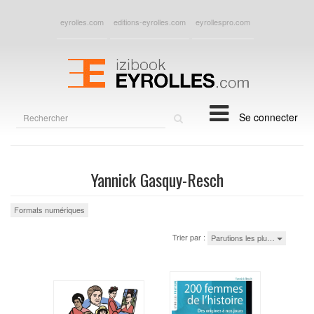
eyrolles.com
editions-eyrolles.com
eyrollespro.com
Rechercher
Se connecter
sur
le
site
Yannick Gasquy-Resch
Formats numériques
Trier par :
Parutions les plu…