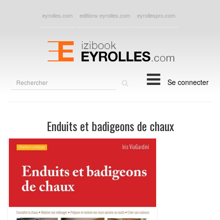
eyrolles.com
editions-eyrolles.com
eyrollespro.com
Rechercher
Se connecter
sur
le
site
Enduits et badigeons de chaux