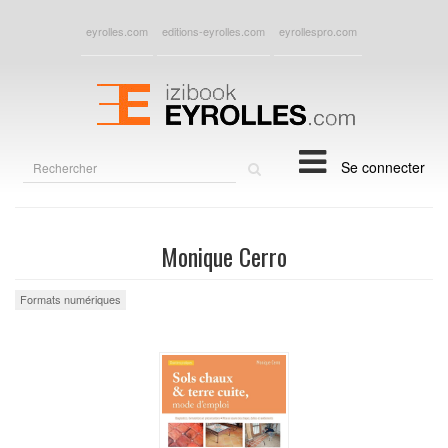
eyrolles.com
editions-eyrolles.com
eyrollespro.com
Rechercher
Se connecter
sur
le
site
Monique Cerro
Formats numériques