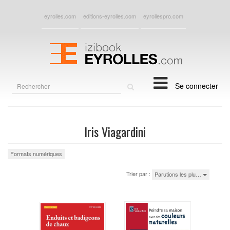
eyrolles.com
editions-eyrolles.com
eyrollespro.com
Rechercher
Se connecter
sur
le
site
Iris Viagardini
Formats numériques
Trier par :
Parutions les plu…