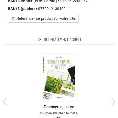
EAN13 eBook [PDF + ePub] :
9782212290257
EAN13 (papier) :
9782212139150
Référencer ce produit sur votre site
ILS ONT ÉGALEMENT ACHETÉ
Dessiner la nature
Un urban sketcher se met au
vert