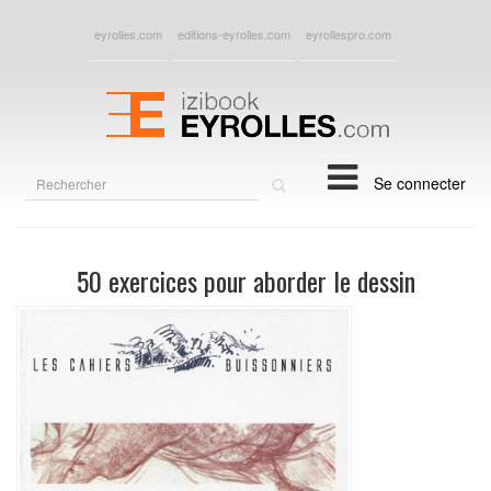
eyrolles.com
editions-eyrolles.com
eyrollespro.com
Rechercher
Se connecter
sur
le
site
50 exercices pour aborder le dessin