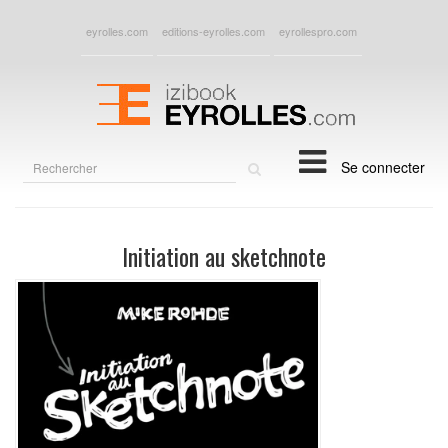
eyrolles.com
editions-eyrolles.com
eyrollespro.com
Rechercher
Se connecter
sur
le
site
Initiation au sketchnote