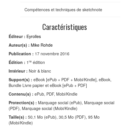
Compétences et techniques de sketchnote
Caractéristiques
Éditeur :
Eyrolles
Auteur(s) :
Mike Rohde
Publication :
17 novembre 2016
re
Édition :
1
édition
Intérieur :
Noir & blanc
Support(s) :
eBook [ePub + PDF + Mobi/Kindle], eBook,
Bundle Livre papier et eBook [ePub + PDF]
Contenu(s) :
ePub, PDF, Mobi/Kindle
Protection(s) :
Marquage social (ePub), Marquage social
(PDF), Marquage social (Mobi/Kindle)
Taille(s) :
50,1 Mo (ePub), 30,5 Mo (PDF), 95 Mo
(Mobi/Kindle)