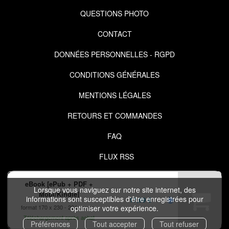
QUESTIONS PHOTO
CONTACT
DONNÉES PERSONNELLES - RGPD
CONDITIONS GÉNÉRALES
MENTIONS LÉGALES
RETOURS ET COMMANDES
FAQ
FLUX RSS
eBook [ePub + PDF +
Lorsque vous naviguez sur notre site internet, des
Mobi/Kindle]
informations sont susceptibles d'être enregistrées pour
17,99 €
format 170 x 230
224 pages
optimiser votre expérience.
Téléchargement après achat
COPYRIGHT © 2026 IZIBOOK.EYROLLES.COM ET NUXOS PUBLISHING
Préférences
Tout accepter
Tout refuser
TECHNOLOGIES.
IZIBOOK®
ET
IZIBOOKS®
SONT DES MARQUES DÉPOSÉES