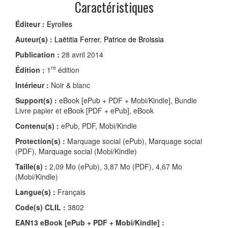
Caractéristiques
Éditeur :
Eyrolles
Auteur(s) :
Laëtitia Ferrer
,
Patrice de Broissia
Publication :
28 avril 2014
re
Édition :
1
édition
Intérieur :
Noir & blanc
Support(s) :
eBook [ePub + PDF + Mobi/Kindle], Bundle
Livre papier et eBook [PDF + ePub], eBook
Contenu(s) :
ePub, PDF, Mobi/Kindle
Protection(s) :
Marquage social (ePub), Marquage social
(PDF), Marquage social (Mobi/Kindle)
Taille(s) :
2,09 Mo (ePub), 3,87 Mo (PDF), 4,67 Mo
(Mobi/Kindle)
Langue(s) :
Français
Code(s) CLIL :
3802
EAN13 eBook [ePub + PDF + Mobi/Kindle] :