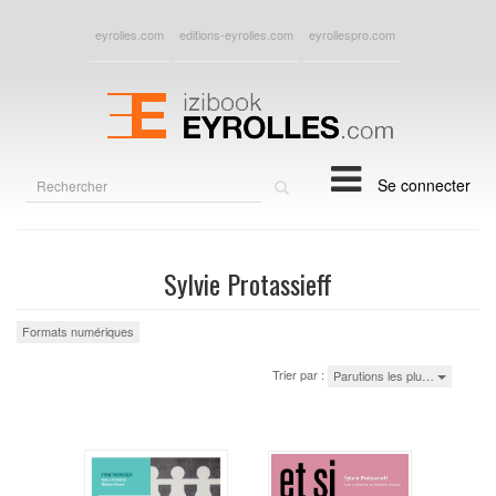
eyrolles.com
editions-eyrolles.com
eyrollespro.com
Rechercher
Se connecter
sur
le
site
Sylvie Protassieff
Formats numériques
Trier par :
Parutions les plu…