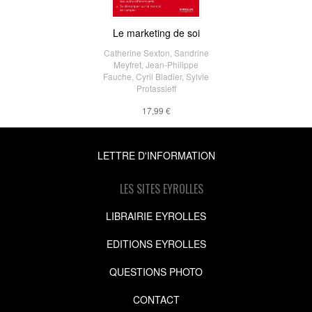
Le marketing de soi
Catherine Sexton
,
Sandrine
Meyfret
,
Jean-Philippe
Fauche
,
Cyril Bladier
,
Sylvie
Protassieff
17,99 €
LETTRE D'INFORMATION
LES SITES EYROLLES
LIBRAIRIE EYROLLES
EDITIONS EYROLLES
QUESTIONS PHOTO
CONTACT