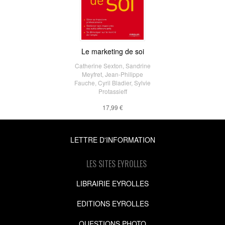
Le marketing de soi
Catherine Sexton
,
Sandrine
Meyfret
,
Jean-Philippe
Fauche
,
Cyril Bladier
,
Sylvie
Protassieff
17,99 €
LETTRE D'INFORMATION
LES SITES EYROLLES
LIBRAIRIE EYROLLES
EDITIONS EYROLLES
QUESTIONS PHOTO