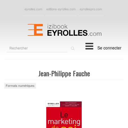
eyrolles.com
editions-eyrolles.com
eyrollespro.com
Rechercher
Se connecter
sur
le
site
Jean-Philippe Fauche
Formats numériques