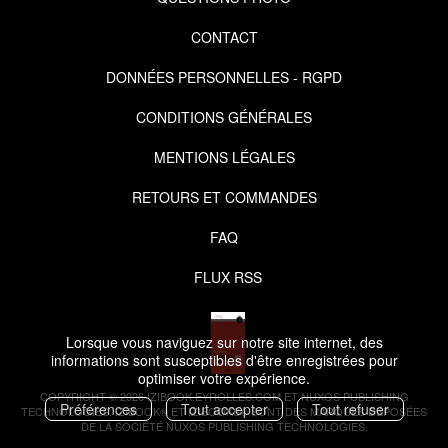
CONTACT
DONNÉES PERSONNELLES - RGPD
CONDITIONS GÉNÉRALES
MENTIONS LÉGALES
RETOURS ET COMMANDES
FAQ
FLUX RSS
Lorsque vous naviguez sur notre site internet, des
informations sont susceptibles d'être enregistrées pour
optimiser votre expérience.
COPYRIGHT © 2026 IZIBOOK.EYROLLES.COM ET NUXOS PUBLISHING
Préférences
Tout accepter
Tout refuser
TECHNOLOGIES.
IZIBOOK®
ET
IZIBOOKS®
SONT DES MARQUES DÉPOSÉES
DE LA SOCIÉTÉ
NUXOS PUBLISHING TECHNOLOGIES
.