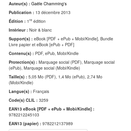
Auteur(s) :
Gaële Chamming's
Publication :
13 décembre 2013
re
Édition :
1
édition
Intérieur :
Noir & blanc
Support(s) :
eBook [PDF + ePub + Mobi/Kindle], Bundle
Livre papier et eBook [ePub + PDF]
Contenu(s) :
PDF, ePub, Mobi/Kindle
Protection(s) :
Marquage social (PDF), Marquage social
(ePub), Marquage social (Mobi/Kindle)
Taille(s) :
5,05 Mo (PDF), 1,4 Mo (ePub), 2,74 Mo
(Mobi/Kindle)
Langue(s) :
Français
Code(s) CLIL :
3259
EAN13 eBook [PDF + ePub + Mobi/Kindle] :
9782212245103
EAN13 (papier) :
9782212137989