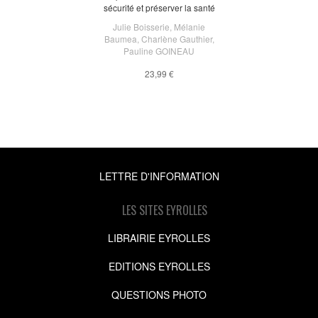
sécurité et préserver la santé
Julie Boisserie
,
Mélanie
Baumea
,
Charlène Gauthier
,
Pauline GOINEAU
23,99 €
LETTRE D'INFORMATION
LES SITES EYROLLES
LIBRAIRIE EYROLLES
EDITIONS EYROLLES
QUESTIONS PHOTO