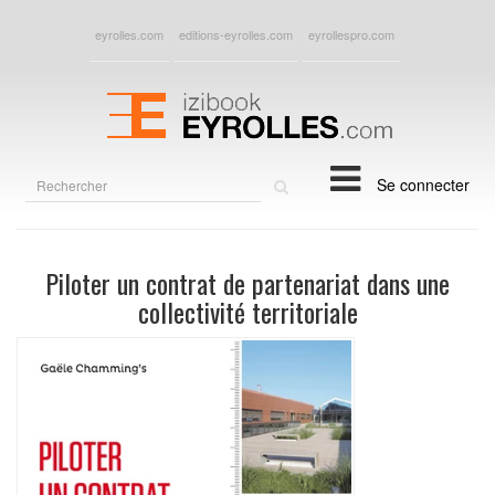
eyrolles.com
editions-eyrolles.com
eyrollespro.com
Rechercher
Se connecter
sur
le
site
Piloter un contrat de partenariat dans une
collectivité territoriale