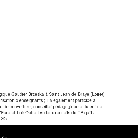
logique Gaudier-Brzeska à Saint-Jean-de-Braye (Loiret)
isation d’enseignants ; il a également participé à
ise de couverture, conseiller pédagogique et tuteur de
ure-et-Loir.Outre les deux recueils de TP qu’il a
022)
FAQ