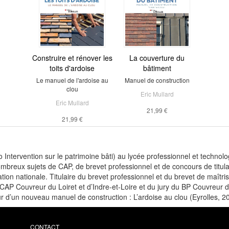
Construire et rénover les
La couverture du
toits d'ardoise
bâtiment
Le manuel de l'ardoise au
Manuel de construction
clou
Eric Mullard
Eric Mullard
21,99 €
21,99 €
o Intervention sur le patrimoine bâti) au lycée professionnel et techno
mbreux sujets de CAP, de brevet professionnel et de concours de titular
tion nationale. Titulaire du brevet professionnel et du brevet de maîtr
AP Couvreur du Loiret et d’Indre-et-Loire et du jury du BP Couvreur d’E
ur d’un nouveau manuel de construction : L’ardoise au clou (Eyrolles, 2
CONTACT