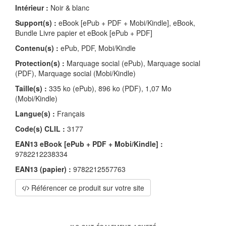
Intérieur :
Noir & blanc
Support(s) :
eBook [ePub + PDF + Mobi/Kindle], eBook,
Bundle Livre papier et eBook [ePub + PDF]
Contenu(s) :
ePub, PDF, Mobi/Kindle
Protection(s) :
Marquage social (ePub), Marquage social
(PDF), Marquage social (Mobi/Kindle)
Taille(s) :
335 ko (ePub), 896 ko (PDF), 1,07 Mo
(Mobi/Kindle)
Langue(s) :
Français
Code(s) CLIL :
3177
EAN13 eBook [ePub + PDF + Mobi/Kindle] :
9782212238334
EAN13 (papier) :
9782212557763
Référencer ce produit sur votre site