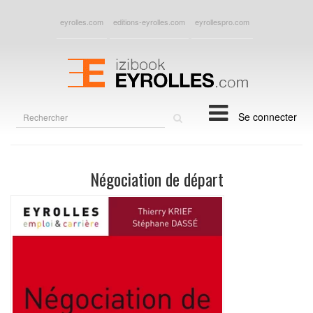
eyrolles.com
editions-eyrolles.com
eyrollespro.com
Rechercher
Se connecter
sur
le
site
Négociation de départ