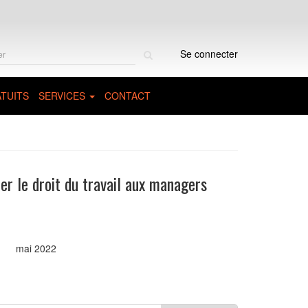
Rechercher
Se connecter
sur
le
site
TUITS
SERVICES
CONTACT
er le droit du travail aux managers
mai 2022