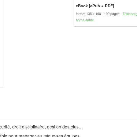
eBook [ePub + PDF]
format 135 x 190
109 pages
Téléchar
après achat
urité, droit disciplinaire, gestion des élus…
nsable pour manager au mieux ses équipes.