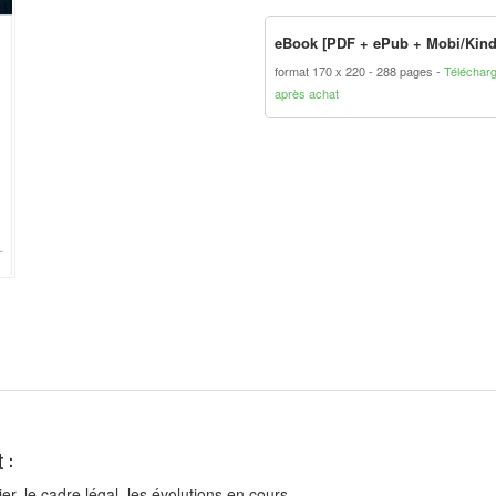
eBook [PDF + ePub + Mobi/Kind
format 170 x 220
288 pages
Téléchar
après achat
 :
r, le cadre légal, les évolutions en cours...