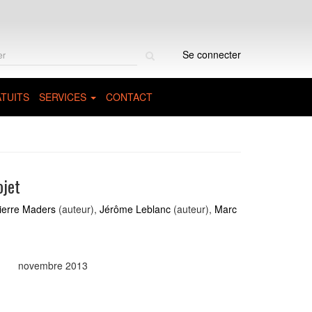
Rechercher
Se connecter
sur
le
site
TUITS
SERVICES
CONTACT
ojet
ierre Maders
(auteur),
Jérôme Leblanc
(auteur),
Marc
novembre 2013