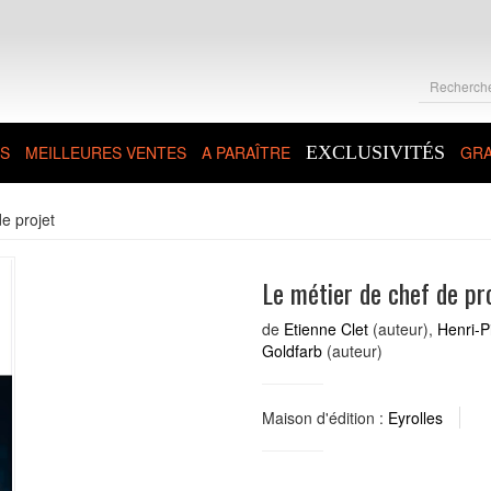
S
MEILLEURES VENTES
A PARAÎTRE
EXCLUSIVITÉS
GRA
e projet
Le métier de chef de pr
de
Etienne Clet
(auteur),
Henri-P
Goldfarb
(auteur)
Maison d'édition :
Eyrolles