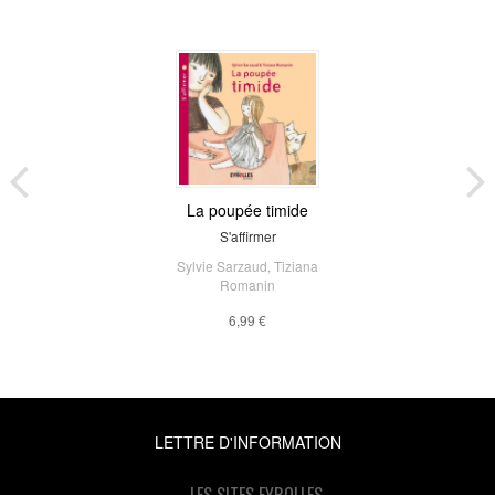
La poupée timide
S'affirmer
Sylvie Sarzaud
,
Tiziana
Romanin
6,99 €
LETTRE D'INFORMATION
LES SITES EYROLLES