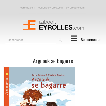
eyrolles.com
editions-eyrolles.com
eyrollespro.com
Rechercher
Se connecter
sur
le
site
Argnouk se bagarre