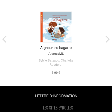
Argnouk se bagarre
L'agressivité
Sylvie Sarzaud
,
Charlotte
Roederer
6,99 €
LETTRE D'INFORMATION
LES SITES EYROLLES