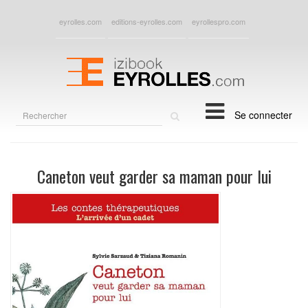
eyrolles.com
editions-eyrolles.com
eyrollespro.com
Rechercher
Se connecter
sur
le
site
Caneton veut garder sa maman pour lui