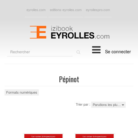
eyrolles.com
editions-eyrolles.com
eyrollespro.com
Rechercher
Se connecter
sur
le
site
Pépinot
Formats numériques
Trier par :
Parutions les plu…