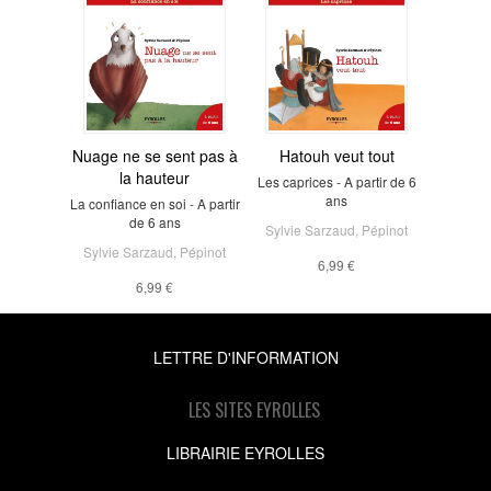
Nuage ne se sent pas à
Hatouh veut tout
la hauteur
Les caprices - A partir de 6
ans
La confiance en soi - A partir
de 6 ans
Sylvie Sarzaud
,
Pépinot
Sylvie Sarzaud
,
Pépinot
6,99 €
6,99 €
LETTRE D'INFORMATION
LES SITES EYROLLES
LIBRAIRIE EYROLLES