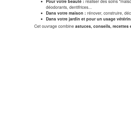
Pour votre beauté :
réaliser des soins "mais
déodorants, dentifrices...
Dans votre maison :
rénover, construire, déco
Dans votre jardin et pour un usage vétérina
Cet ouvrage combine
astuces, conseils, recettes 
Et si je gagnais plu
thunes !