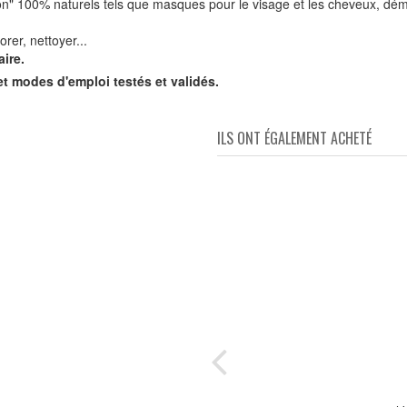
on" 100% naturels tels que masques pour le visage et les cheveux, dém
rer, nettoyer...
ire.
et modes d'emploi testés et validés.
ILS ONT ÉGALEMENT ACHETÉ
s de