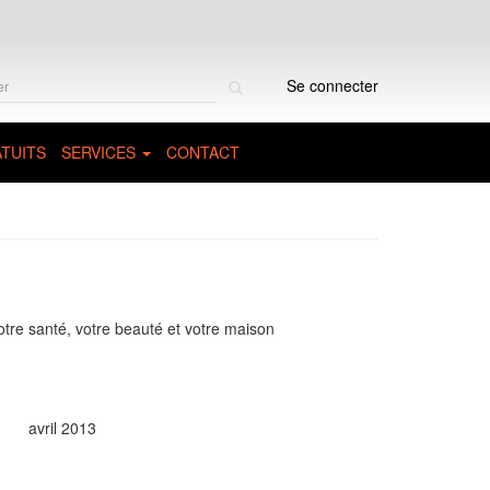
Rechercher
Se connecter
sur
le
site
TUITS
SERVICES
CONTACT
otre santé, votre beauté et votre maison
avril 2013